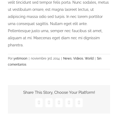
velit tincidunt sed tempor felis porta. Nunc sodales, metus
ut vestibulum ornare, est magna laoreet lectus, ut
adipiscing massa odio sed turpis. In nec lorem porttitor
urna consequat sagittis. Nullam eget elit ante.
Pellentesque justo urna, semper nec faucibus sit amet,
aliquam at mi. Maecenas eget diam nec mi dignissim
pharetra.
Por
yetimoon
|
noviembre 3rd, 2014
|
News
,
Videos
,
World
|
Sin
comentarios
Share This Story, Choose Your Platform!
Facebook
Twitter
Pinterest
Vk
Correo
electrónico