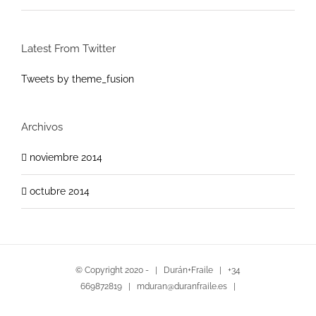
Latest From Twitter
Tweets by theme_fusion
Archivos
noviembre 2014
octubre 2014
© Copyright 2020 - | Durán+Fraile | +34
669872819 | mduran@duranfraile.es |