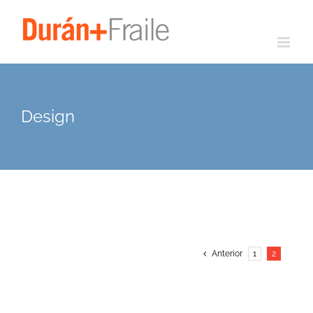
Saltar
al
contenido
Design
Anterior
1
2