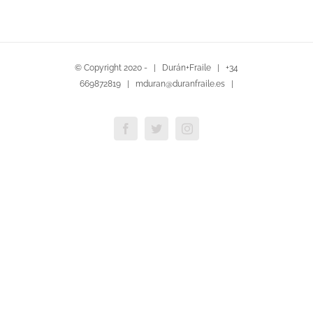
© Copyright 2020 - | Durán+Fraile | +34
669872819 | mduran@duranfraile.es |
Facebook
Twitter
Instagram